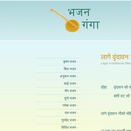
लागे वृंदावन
कृष्ण भजन
Lage vrandavan Nik
शिव भजन
हनुमान भजन
साईं भजन
दोहा वृंदावन सो वन
जैन भजन
बंशी वट सो वट न
दुर्गा भजन
गणेश भजन
राम भजन
लागे वृंदावन नीको मोह
गुरुदेव भजन
विविध भजन