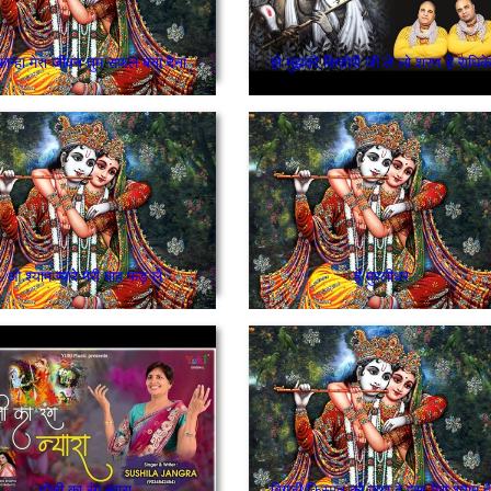
 कान्हा मेरा जीवन तुम सफल बना देना
हो मुझको किशोरी जी ले लो शरण हे राधिके
ओ श्याम प्यारे मेरी बांह फड़ लै
हे मुरलीधर
होली का रंग न्यारा
बिगड़ी किस्मत को जगा दे ऐसा मेरा श्याम है