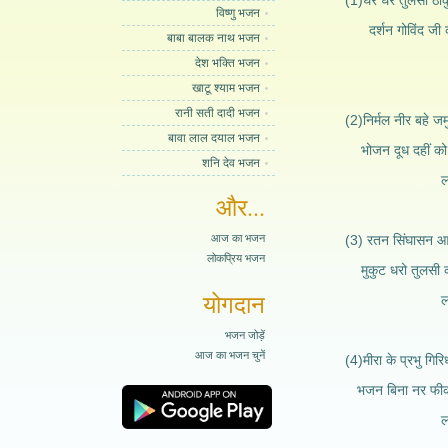
(1)घर घर तुलसी ठाक
विष्णु भजन
दर्शन गोविंद जी 
बाबा बालक नाथ भजन
लागे वृंद
देश भक्ति भजन
खाटू श्याम भजन
रानी सती दादी भजन
(2)निर्मल नीर बहे जम
बावा लाल दयाल भजन
भोजन दूध दहीं को
शनि देव भजन
लागे वृंदाव
और...
आज का भजन
(3) रतन सिंघासन आ
लोकप्रिय भजन
मुकुट धरो तुलसी 
योगदान
लागे वृंदावन
भजन जोड़ें
आज का भजन चुनें
(4)मीरा के प्रभु गिर
भजन बिना नर फी
लागे वृंदावन