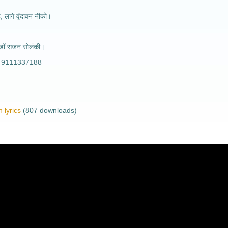
े, लागे वृंदावन नीको।
 सोलंकी।
1337188
 lyrics
(807 downloads)