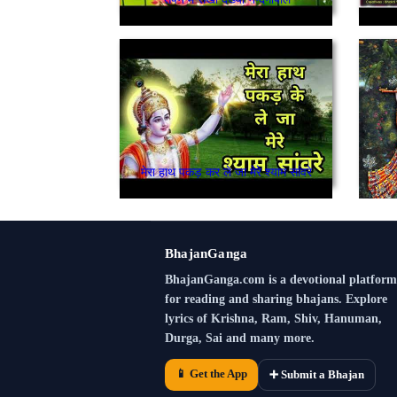
मेरा हाथ पकड़ कर ले जा मेरे श्याम सांवरे
BhajanGanga
BhajanGanga.com is a devotional platform
for reading and sharing bhajans. Explore
lyrics of Krishna, Ram, Shiv, Hanuman,
Durga, Sai and many more.
📱 Get the App
➕ Submit a Bhajan