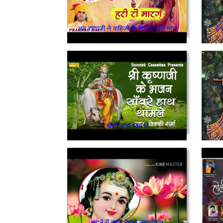
अब राणाजी ने कहिजो के गिरधर मारो नाथ
हे
सँवारे हाथ थाम ले
सपने में सखी देख्यो नन्दगोपाल