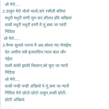
भजन
ओ मेरो....
hanuman
2.ठाकुर मेरो भोलो भालो,करे रसीली बतियां
bhajans
मधुरी मधुरी वाणी सुन कर,शीतल होंवे सखियां
साईं
वाकी मधुरी मधुरी वाणी में तुं,समा जा प्यारी
भजन
sai
निंदिया
bhajans
ओ मेरो.....
जैन
3.मैय्या सुलावे पलना में अब,सोवत नंद गोसंईया
भजन
jain
देत असीस सबै बृजवासिन,ग्वाल बाल और
bhajans
गंईया
दुर्गा
वाकी बांकी झांकी चितवन,को चुरा जा प्यारी
भजन
निंदिया
durga
bhajans
ओ मेरो....
गणेश
वाकी नन्ही नन्ही अंखियों मे तुं,समा जा प्यारी
भजन
निंदिया मेरो छोटो-छोटो ठाकुर,वाकी छोटी-
ganesh
bhajans
छोटी अंखियां
राम