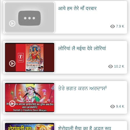
आये हम तेरे माँ दरबार
7.9 K
लोरियां लै मईया देवे लोरियां
10.2 K
ਤੇਰੇ ਭਗਤ ਕਰਨ ਅਰਦਾਸਾਂ
9.4 K
शेरोवाली मैया का है अद्भुत रूप