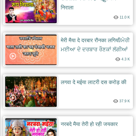
निराला
11.0 K
मेरी मैया दे दरबार रौनका लगियाँ/ਮੇਰੀ
ਮਈਆ ਦੇ ਦਰਬਾਰ ਰੌਣਕਾਂ ਲੱਗੀਆਂ
4.3 K
लगवा दे मईया लाटरी दस करोड़ की
37.9 K
नरबदे मैया तेरी हो रही जयकार