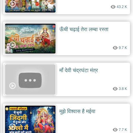
43.2 K
ऊँची चढ़ाई तेरा लम्बा रस्ता
9.7 K
माँ देवी चंद्रघंटा मंत्र
3.8 K
मुझे विश्वास है मईया
7.7 K