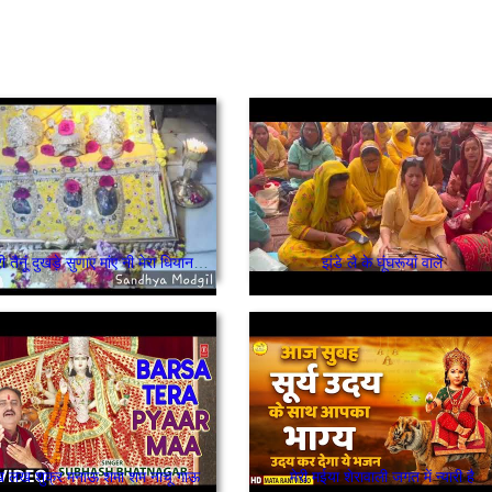
बड़ी वारी तैनूं दुखड़े सुणाए मांए नी मेरा धियान रख लै
झंडे लै के घूंघरूयां वाले
लख लख शुक्र मनाऊ शमा शम नाचू गाऊ
मेरी मईया शेरावाली जगत में न्यारी है