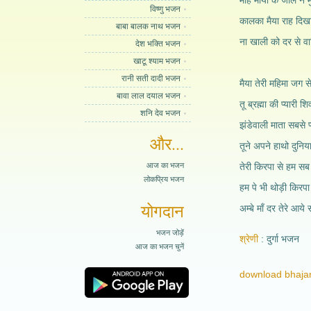
मोह माया के जाल ने म
विष्णु भजन
कालका मैया राह दिखा 
बाबा बालक नाथ भजन
ना खाली को दर से वाप
देश भक्ति भजन
खाटू श्याम भजन
रानी सती दादी भजन
मैया तेरी महिमा जग से
बावा लाल दयाल भजन
तू ब्रह्मा की प्यारी शि
शनि देव भजन
झंडेवाली माता सबसे प्
और...
तूने अपने हाथो दुनिया
आज का भजन
तेरी किरपा से हम सब
लोकप्रिय भजन
हम पे भी थोड़ी किरपा 
योगदान
अम्बे माँ दर तेरे आये स
भजन जोड़ें
श्रेणी
दुर्गा भजन
आज का भजन चुनें
download bhajan