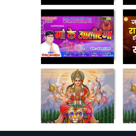
माँ के आली रंगा
जगदंबे मां से पूछना