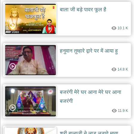
बाला जी बड़े पावर फूल है
देश
भक्ति
भजन
10.1 K
patriotic
bhajans
खाटू
श्याम
हनुमान तुम्हारे द्वारे पर में आया हु
भजन
khatu
shaym
bhajans
14.8 K
रानी
सती
दादी
बजरंगी मेरे घर आना मेरे घर आना
भजन
बजरंगी
rani
sati
dadi
11.9 K
bhajans
बावा
लाल
श्री बालाजी ने लाड लडावे माता