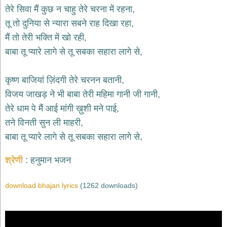
भजन
तेरे सिवा मैं कुछ न चाहु तेरे चरना में रहना,
hanuman
तू तो दुनिया से न्यारा सबने राह दिखा रहा,
bhajans
मैं तो तेरी भक्ति में खो रही,
साईं
बाबा तू प्यारे लागे से तू सबका सहारा लागे से,
भजन
sai
bhajans
कृष्ण बाजियां ज़िंदगी तेरे चरनन बतानी,
जैन
विजय जाखड़ ने भी बाबा तेरी महिमा गानी जी गानी,
भजन
jain
तेरे धाम पे मैं आई मांगी ख़ुशी मने पाई,
bhajans
तने विनती सुन ली माहरी,
दुर्गा
बाबा तू प्यारे लागे से तू सबका सहारा लागे से,
भजन
durga
bhajans
श्रेणी
हनुमान भजन
गणेश
भजन
download bhajan lyrics
(1262 downloads)
ganesh
bhajans
राम