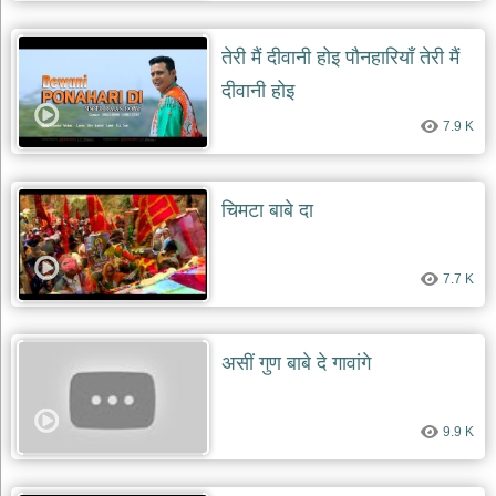
दयाल
भजन
तेरी मैं दीवानी होइ पौनहारियाँ तेरी मैं
bawa
lal
dayal
दीवानी होइ
bhajans
7.9 K
शनि
देव
भजन
shani
चिमटा बाबे दा
dev
bhajans
आज
7.7 K
का
भजन
bhajan
of
असीं गुण बाबे दे गावांगे
the
day
भजन
9.9 K
जोड़ें
add
bhajans