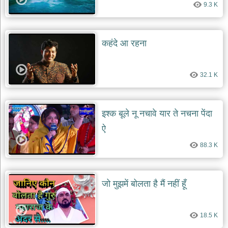
9.3 K
देश
भक्ति
भजन
कहंदे आ रहना
patriotic
bhajans
खाटू
32.1 K
श्याम
भजन
khatu
shaym
इश्क बूले नू नचावे यार ते नचना पेंदा
bhajans
ऐ
रानी
सती
88.3 K
दादी
भजन
rani
sati
जो मुझमें बोलता है मैं नहीं हूँ
dadi
bhajans
बावा
18.5 K
लाल