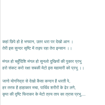
भजन
hanuman
bhajans
साईं
भजन
sai
bhajans
जैन
कहां छिपे हो हे भगवान, उतर धरा पर देखो आन ।
भजन
तेरी इस सुन्दर सृष्टि में तड़प रहा तेरा इन्सान ।।
jain
bhajans
दुर्गा
मंगल हो चहुँदिशि मंगल हो सुनलो दुखियों की पुकार प्रभु
भजन
हरो संकट करो रक्षा सबकी मेटो इस महामारी को प्रभु ।।
durga
bhajans
गणेश
जागो योगनिद्रा से देखो कैसा कन्दन है धरती पे,
भजन
हर तरफ है हाहाकार मचा, पार्थिव शरीरों के ढेर लगे,
ganesh
bhajans
कृपा की दृष्टि फिराकर के मेटो त्रय ताप का त्रास प्रभु....
राम