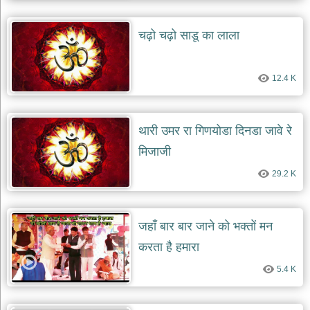
दयाल
भजन
चढ़ो चढ़ो साडू का लाला
bawa
lal
dayal
bhajans
12.4 K
शनि
देव
भजन
shani
थारी उमर रा गिणयोडा दिनडा जावे रे
dev
bhajans
मिजाजी
आज
29.2 K
का
भजन
bhajan
of
जहाँ बार बार जाने को भक्तों मन
the
day
करता है हमारा
भजन
5.4 K
जोड़ें
add
bhajans