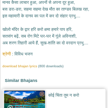
भजन
मानव कैसा लाचार हुआ, अपनों से अपना दूर हुआ,
raam
bhajans
बस डरा-डरा, सहमा सहमा देख मौत का ताण्डव बिलख रहा,
इस महामारी के दानव का पल में कर दो संहार प्रभु....
गुरुदेव
भजन
gurudev
खोलो मंदिर के द्वार हरि करो क्षमा हमारे पाप हरि,
bhajans
सतसंग बढ़ें, सब रोग मिटे घर-घर में गूंजे अविनाशी,
विविध
भजन
अब शरण तिहारी आये हैं, सुख-शांति का दो वरदान प्रभु....
miscellaneous
bhajans
श्रेणी
विविध भजन
विष्णु
भजन
download bhajan lyrics
(800 downloads)
vishnu
bhajans
बाबा
Similar Bhajans
बालक
नाथ
भजन
कोई चिंता तुम न करो
baba
balak
nath
bhajans