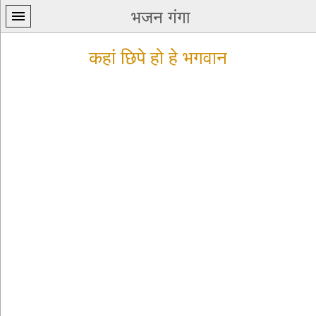
भजन गंगा
कहां छिपे हो हे भगवान
प्रथम
पन्ना
home
कृष्ण
भजन
krishna
bhajans
शिव
भजन
shiv
bhajans
हनुमान