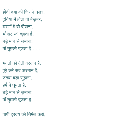
भजन
hanuman
होती दया की जिसपे नज़र,
bhajans
दुनिया में होता वो बेख़बर,
साईं
चरणों में वो दीवाना,
भजन
sai
चौख़ट को चूमता है,
bhajans
बड़े मान से ज़माना,
जैन
माँ तुमको पूजता है……
भजन
jain
bhajans
भक्तों को देती वरदान है,
दुर्गा
पूरे करे सब अरमान है,
भजन
रुतबा बड़ा सुहाना,
durga
bhajans
हर्ष में घूमता है,
गणेश
बड़े मान से ज़माना,
भजन
माँ तुमको पूजता है…..
ganesh
bhajans
राम
पापी ह्रदय को निर्मल करो,