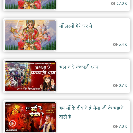
दयाल
17.0 K
भजन
bawa
lal
dayal
माँ लक्ष्मी मेरे घर मे
bhajans
शनि
देव
5.4 K
भजन
shani
dev
bhajans
चल न रे कंकाली धाम
आज
का
भजन
6.7 K
bhajan
of
the
day
हम माँ के दीवाने है मैया जी के चाहने
भजन
वाले है
जोड़ें
add
bhajans
7.8 K