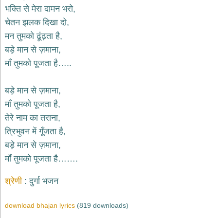
भजन
भक्ति से मेरा दामन भरो,
raam
bhajans
चेतन झलक दिखा दो,
गुरुदेव
मन तुमको ढूंढ़ता है,
भजन
बड़े मान से ज़माना,
gurudev
bhajans
माँ तुमको पूजता है…..
विविध
भजन
बड़े मान से ज़माना,
miscellaneous
bhajans
माँ तुमको पूजता है,
तेरे नाम का तराना,
विष्णु
भजन
त्रिभुवन में गूँजता है,
vishnu
bhajans
बड़े मान से ज़माना,
माँ तुमको पूजता है…….
बाबा
बालक
श्रेणी
दुर्गा भजन
नाथ
भजन
baba
download bhajan lyrics
(819 downloads)
balak
nath
bhajans