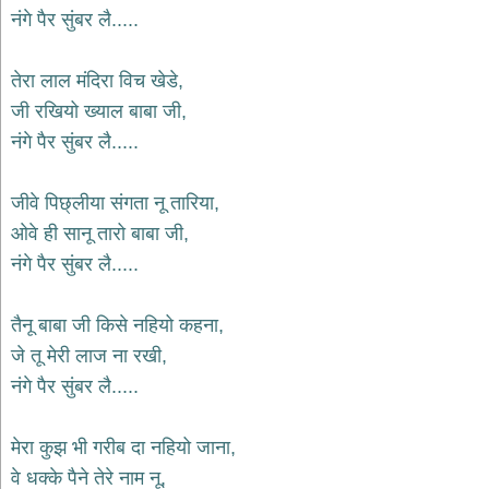
नंगे पैर सुंबर लै.....
देश
भक्ति
तेरा लाल मंदिरा विच खेडे,
भजन
patriotic
जी रखियो ख्याल बाबा जी,
bhajans
नंगे पैर सुंबर लै.....
खाटू
श्याम
भजन
जीवे पिछ्लीया संगता नू तारिया,
khatu
ओवे ही सानू तारो बाबा जी,
shaym
bhajans
नंगे पैर सुंबर लै.....
रानी
सती
तैनू बाबा जी किसे नहियो कहना,
दादी
जे तू मेरी लाज ना रखी,
भजन
rani
नंगे पैर सुंबर लै.....
sati
dadi
bhajans
मेरा कुझ भी गरीब दा नहियो जाना,
बावा
लाल
वे धक्के पैने तेरे नाम नू,