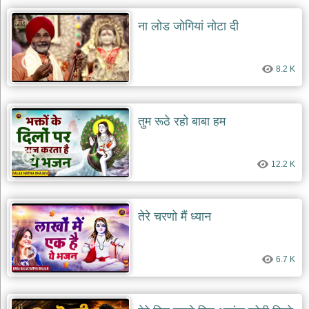
ना लोड जोगियां नोटा दी
8.2 K
तुम रूठे रहो बाबा हम
12.2 K
तेरे चरणो मैं ध्यान
6.7 K