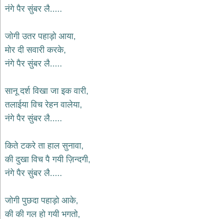
भजन
नंगे पैर सुंबर लै.....
raam
bhajans
गुरुदेव
जोगी उतर पहाड़ो आया,
भजन
मोर दी सवारी करके,
gurudev
bhajans
नंगे पैर सुंबर लै.....
विविध
भजन
सानू दर्श विखा जा इक वारी,
miscellaneous
bhajans
तलाईया विच रेहन वालेया,
नंगे पैर सुंबर लै.....
विष्णु
भजन
vishnu
bhajans
किते टकरे ता हाल सुनावा,
की दुखा विच पै गयी ज़िन्दगी,
बाबा
बालक
नंगे पैर सुंबर लै.....
नाथ
भजन
जोगी पुछदा पहाड़ो आके,
baba
balak
की की गल हो गयी भगतो,
nath
bhajans