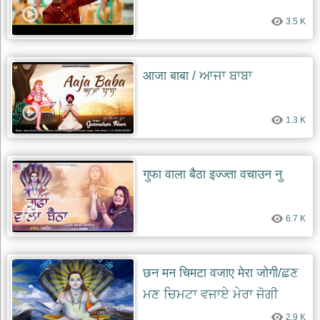
3.5 K
आजा बाबा / ਆਜਾ ਬਾਬਾ
1.3 K
गुफा वाला बैठा इज्ज्ता वचाउन नु
6.7 K
छन मन चिमटा वजाए मेरा जोगी/ਛਣ
ਮਣ ਚਿਮਟਾ ਵਜਾਏ ਮੇਰਾ ਜੋਗੀ
2.9 K