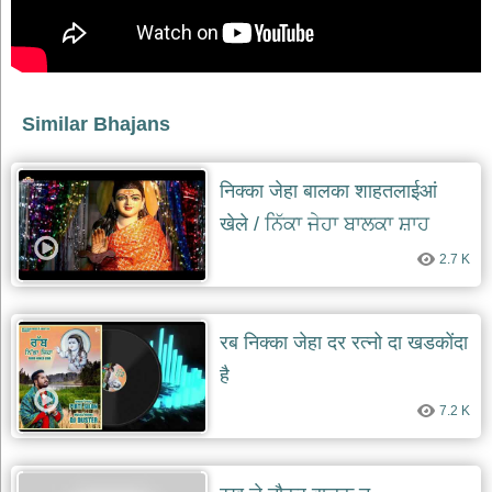
Similar Bhajans
निक्का जेहा बालका शाहतलाईआं
खेले / ਨਿੱਕਾ ਜੇਹਾ ਬਾਲਕਾ ਸ਼ਾਹ
ਤਲਾਈਆਂ ਖੇਲ੍ਹੇ
2.7 K
रब निक्का जेहा दर रत्नो दा खडकोंदा
है
7.2 K