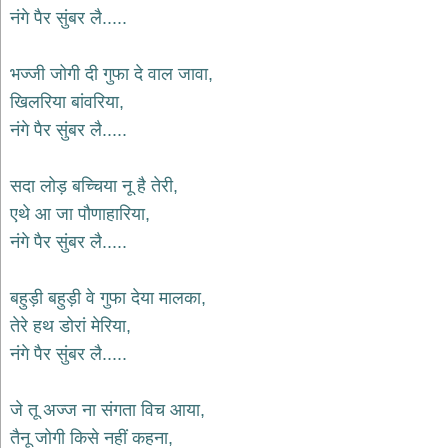
भजन
नंगे पैर सुंबर लै.....
hanuman
bhajans
भज्जी जोगी दी गुफा दे वाल जावा,
साईं
खिलरिया बांवरिया,
भजन
sai
नंगे पैर सुंबर लै.....
bhajans
जैन
सदा लोड़ बच्चिया नू है तेरी,
भजन
jain
एथे आ जा पौणाहारिया,
bhajans
नंगे पैर सुंबर लै.....
दुर्गा
भजन
बहुड़ी बहुड़ी वे गुफा देया मालका,
durga
bhajans
तेरे हथ डोरां मेरिया,
गणेश
नंगे पैर सुंबर लै.....
भजन
ganesh
bhajans
जे तू अज्ज ना संगता विच आया,
राम
तैनू जोगी किसे नहीं कहना,