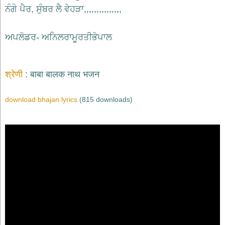
ਨੰਗੇ ਪੈਰ, ਸੁੰਬਰ ਲੈ ਵੇਹੜਾ,,,,,,,,,,,,,,,
ਅਪਲੋਡਰ- ਅਨਿਲਰਾਮੂਰਤੀਭੋਪਾਲ
श्रेणी
बाबा बालक नाथ भजन
download bhajan lyrics
(815 downloads)