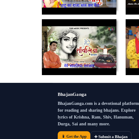
खाटू का राजा सज कर बैठा
मेरे सांवलिया सरकार
BhajanGanga
BhajanGanga.com is a devotional platform
for reading and sharing bhajans. Explore
lyrics of Krishna, Ram, Shiv, Hanuman,
Durga, Sai and many more.
📱 Get the App
➕ Submit a Bhajan