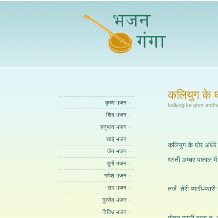
कलियुग के घोर
कृष्ण भजन
kaliyug ke ghor andh
शिव भजन
हनुमान भजन
साईं भजन
कलियुग के घोर अंधेरे
जैन भजन
धरती अम्बर पाताल में
दुर्गा भजन
गणेश भजन
राम भजन
तर्ज: तेरी प्यारी-प्
गुरुदेव भजन
विविध भजन