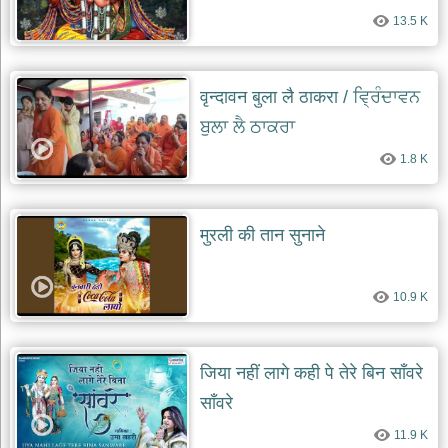
13.5 K
वृन्दावन बुला लै ठाकरा / ਵ੍ਰਿੰਦਾਵਨ
ਬੁਲਾ ਲੈ ਠਾਕਰਾ
1.8 K
मुरली की तान सुनाने
10.9 K
जिया नहीं लागे कही पे तेरे बिन सॉंवरे
सॉंवरे
11.9 K