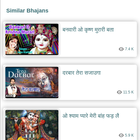
भजन
raam
Similar Bhajans
bhajans
गुरुदेव
भजन
बनवारी ओ कृष्ण मुरारी बता
gurudev
bhajans
विविध
7.4 K
भजन
miscellaneous
bhajans
दरबार तेरा सजाउगा
विष्णु
भजन
vishnu
11.5 K
bhajans
बाबा
बालक
ओ श्याम प्यारे मेरी बांह फड़ लै
नाथ
भजन
baba
balak
5.9 K
nath
bhajans