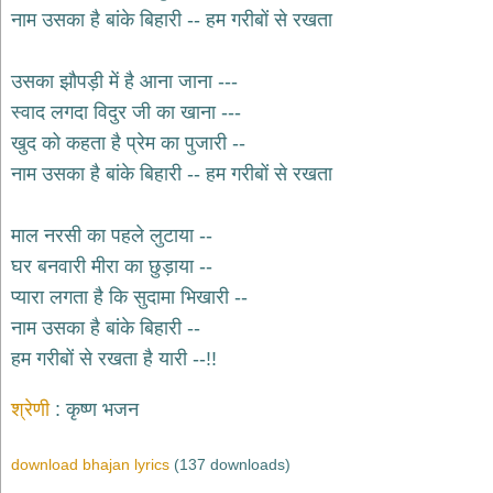
भजन
नाम उसका है बांके बिहारी -- हम गरीबों से रखता
hanuman
bhajans
उसका झौपड़ी में है आना जाना ---
साईं
स्वाद लगदा विदुर जी का खाना ---
भजन
sai
खुद को कहता है प्रेम का पुजारी --
bhajans
नाम उसका है बांके बिहारी -- हम गरीबों से रखता
जैन
भजन
jain
माल नरसी का पहले लुटाया --
bhajans
घर बनवारी मीरा का छुड़ाया --
दुर्गा
प्यारा लगता है कि सुदामा भिखारी --
भजन
नाम उसका है बांके बिहारी --
durga
bhajans
हम गरीबों से रखता है यारी --!!
गणेश
भजन
श्रेणी
कृष्ण भजन
ganesh
bhajans
download bhajan lyrics
(137 downloads)
राम