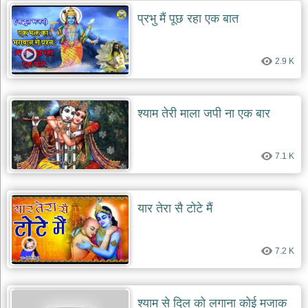
दयाल
प्रभु मैं पूछ रहा एक बात
भजन
bawa
lal
dayal
bhajans
2.9 K
शनि
देव
भजन
श्याम तेरी माला जपी ना एक बार
shani
dev
bhajans
7.1 K
आज
का
भजन
यार तेरा सै टोटे मैं
bhajan
of
the
day
7.2 K
भजन
जोड़ें
add
bhajans
श्याम से दिल को लगाना कोई मजाक