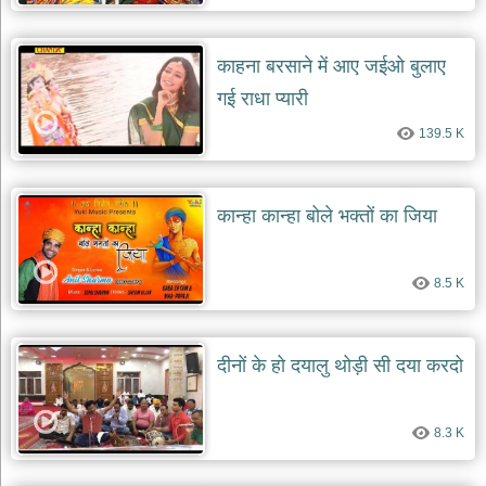
देश
भक्ति
काहना बरसाने में आए जईओ बुलाए
भजन
गई राधा प्यारी
patriotic
bhajans
139.5 K
खाटू
श्याम
भजन
कान्हा कान्हा बोले भक्तों का जिया
khatu
shaym
bhajans
8.5 K
रानी
सती
दादी
भजन
दीनों के हो दयालु थोड़ी सी दया करदो
rani
sati
dadi
bhajans
8.3 K
बावा
लाल