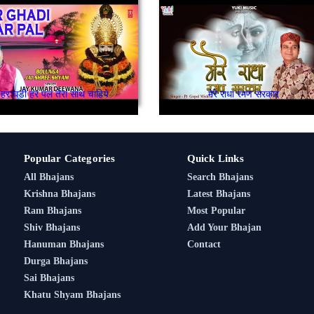
हर घडी हर पल तेरा साथ चाहिये
मेरे राधा रमण सरकार
Popular Categories
Quick Links
All Bhajans
Search Bhajans
Krishna Bhajans
Latest Bhajans
Ram Bhajans
Most Popular
Shiv Bhajans
Add Your Bhajan
Hanuman Bhajans
Contact
Durga Bhajans
Sai Bhajans
Khatu Shyam Bhajans