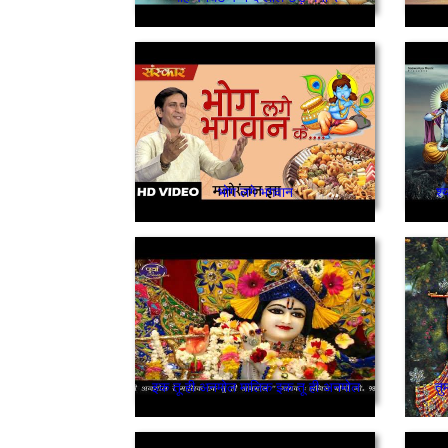
भोग लगे भगवान
श्
इक तू ही अनमोल मालिक इक तू ही अनमोल
तु