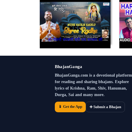
हो नौकरी सरकारी श्री राधे सरकार की
BhajanGanga
BhajanGanga.com is a devotional platform
for reading and sharing bhajans. Explore
lyrics of Krishna, Ram, Shiv, Hanuman,
Durga, Sai and many more.
📱 Get the App
➕ Submit a Bhajan