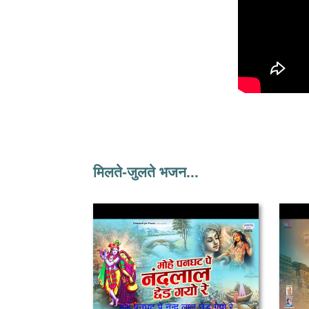
मिलते-जुलते भजन...
मोहे पनघट पे नन्द लाल छेड़ गेयो रे