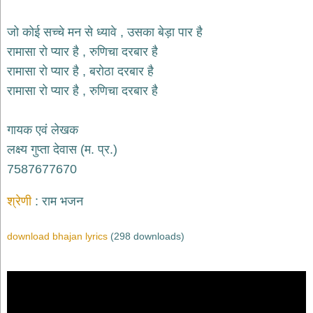
भजन
raam
bhajans
जो कोई सच्चे मन से ध्यावे , उसका बेड़ा पार है
गुरुदेव
रामासा रो प्यार है , रुणिचा दरबार है
भजन
रामासा रो प्यार है , बरोठा दरबार है
gurudev
bhajans
रामासा रो प्यार है , रुणिचा दरबार है
विविध
भजन
गायक एवं लेखक
miscellaneous
bhajans
लक्ष्य गुप्ता देवास (म. प्र.)
7587677670
विष्णु
भजन
vishnu
श्रेणी
राम भजन
bhajans
बाबा
download bhajan lyrics
(298 downloads)
बालक
नाथ
भजन
baba
balak
nath
bhajans