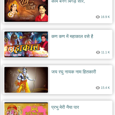
काम बनगे बिगड़े सारे,
दयाल
भजन
bawa
lal
16.9 K
dayal
bhajans
शनि
कण कण में महाकाल वसे है
देव
भजन
shani
dev
11.1 K
bhajans
आज
का
जय रघु नायक नाम हितकारी
भजन
bhajan
of
the
day
15.4 K
भजन
जोड़ें
add
प्रभु मेरी नैया पार
bhajans