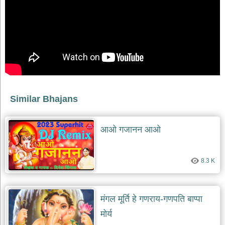
देश
भक्ति
भजन
patriotic
bhajans
खाटू
श्याम
भजन
Similar Bhajans
khatu
shaym
bhajans
आओ गजानन आओ
रानी
सती
दादी
8.3 K
भजन
rani
sati
dadi
bhajans
मंगल मूर्ति हे गणराय-गणपति बाप्पा
बावा
मोर्य
लाल