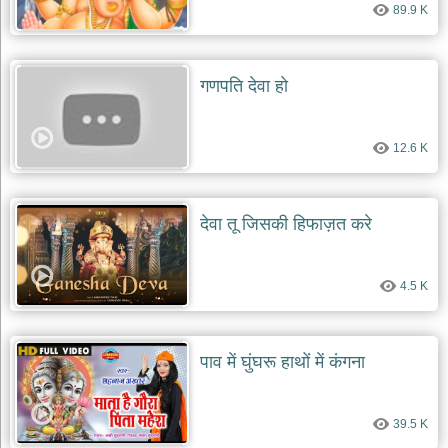
दयाल
89.9 K
भजन
bawa
lal
dayal
गणपति देवा हो
bhajans
शनि
देव
12.6 K
भजन
shani
dev
bhajans
देवा तू जिसकी हिफाज़त करे
आज
का
भजन
4.5 K
bhajan
of
the
day
पाव में घुंघरू हाथों में कंगना
भजन
जोड़ें
add
39.5 K
bhajans